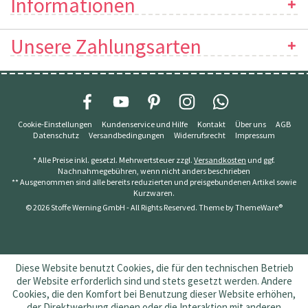
Informationen
Unsere Zahlungsarten
Cookie-Einstellungen
Kundenservice und Hilfe
Kontakt
Über uns
AGB
Datenschutz
Versandbedingungen
Widerrufsrecht
Impressum
* Alle Preise inkl. gesetzl. Mehrwertsteuer zzgl.
Versandkosten
und ggf.
Nachnahmegebühren, wenn nicht anders beschrieben
** Ausgenommen sind alle bereits reduzierten und preisgebundenen Artikel sowie
Kurzwaren.
© 2026 Stoffe Werning GmbH - All Rights Reserved. Theme by
ThemeWare®
Diese Website benutzt Cookies, die für den technischen Betrieb
der Website erforderlich sind und stets gesetzt werden. Andere
Cookies, die den Komfort bei Benutzung dieser Website erhöhen,
der Direktwerbung dienen oder die Interaktion mit anderen