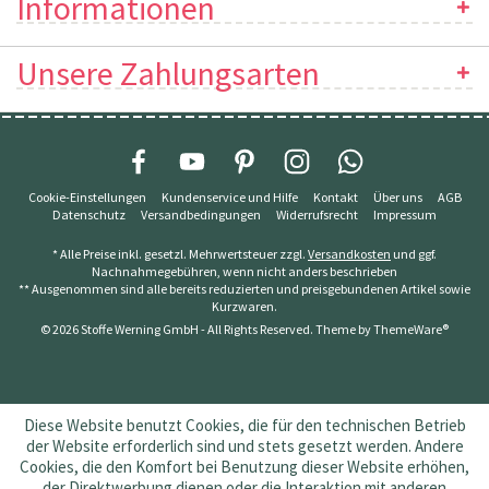
Informationen
Unsere Zahlungsarten
Cookie-Einstellungen
Kundenservice und Hilfe
Kontakt
Über uns
AGB
Datenschutz
Versandbedingungen
Widerrufsrecht
Impressum
* Alle Preise inkl. gesetzl. Mehrwertsteuer zzgl.
Versandkosten
und ggf.
Nachnahmegebühren, wenn nicht anders beschrieben
** Ausgenommen sind alle bereits reduzierten und preisgebundenen Artikel sowie
Kurzwaren.
© 2026 Stoffe Werning GmbH - All Rights Reserved. Theme by
ThemeWare®
Diese Website benutzt Cookies, die für den technischen Betrieb
der Website erforderlich sind und stets gesetzt werden. Andere
Cookies, die den Komfort bei Benutzung dieser Website erhöhen,
der Direktwerbung dienen oder die Interaktion mit anderen