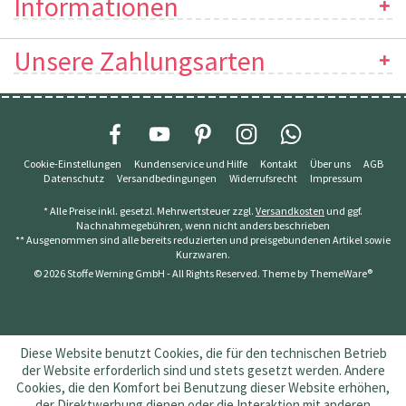
Informationen
Unsere Zahlungsarten
Cookie-Einstellungen
Kundenservice und Hilfe
Kontakt
Über uns
AGB
Datenschutz
Versandbedingungen
Widerrufsrecht
Impressum
* Alle Preise inkl. gesetzl. Mehrwertsteuer zzgl.
Versandkosten
und ggf.
Nachnahmegebühren, wenn nicht anders beschrieben
** Ausgenommen sind alle bereits reduzierten und preisgebundenen Artikel sowie
Kurzwaren.
© 2026 Stoffe Werning GmbH - All Rights Reserved. Theme by
ThemeWare®
Diese Website benutzt Cookies, die für den technischen Betrieb
der Website erforderlich sind und stets gesetzt werden. Andere
Cookies, die den Komfort bei Benutzung dieser Website erhöhen,
der Direktwerbung dienen oder die Interaktion mit anderen