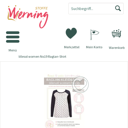
Merkzettel
Mein Konto
Warenkorb
Menü
lillesol women No19 Raglan-Shirt