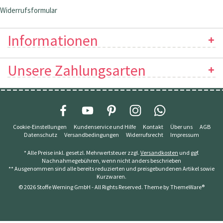
Widerrufsformular
Informationen
Unsere Zahlungsarten
Cookie-Einstellungen
Kundenservice und Hilfe
Kontakt
Über uns
AGB
Datenschutz
Versandbedingungen
Widerrufsrecht
Impressum
* Alle Preise inkl. gesetzl. Mehrwertsteuer zzgl.
Versandkosten
und ggf.
Nachnahmegebühren, wenn nicht anders beschrieben
** Ausgenommen sind alle bereits reduzierten und preisgebundenen Artikel sowie
Kurzwaren.
© 2026 Stoffe Werning GmbH - All Rights Reserved. Theme by
ThemeWare®