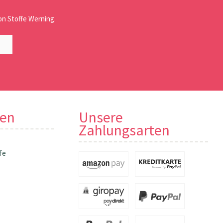
n Stoffe Werning.
nen
Unsere
Zahlungsarten
fe