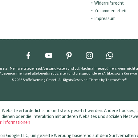
Widerrufsrecht
Zusammenarbeit
Impressum
 gesetzl. Mehrwertsteuer zzgl.
Versandkosten
und ggf. Nachnahmegebühren, wenn nicht a
 Ausgenommen sind alle bereits reduzierten und preisgebundenen Artikel sowie Kurzwar
© 2026 Stoffe Werning GmbH - All Rights Reserved. Theme by
ThemeWare®
 Website erforderlich sind und stets gesetzt werden. Andere Cookies, 
dienen oder die Interaktion mit anderen Websites und sozialen Netzw
r Informationen
von Google LLC, um gezielte Werbung basierend auf dem Surfverhalten 