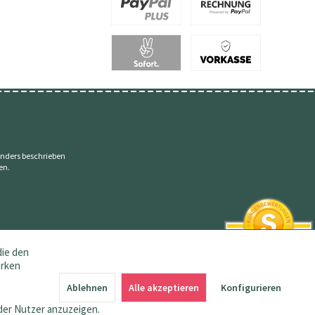
nders beschrieben
en.
die den
erken
SEHR GUT
4.83 / 5
Ablehnen
Alle akzeptieren
Konfigurieren
aus 145 Bewertungen
bei: amazon.de,
der Nutzer anzuzeigen.
shopvote.de