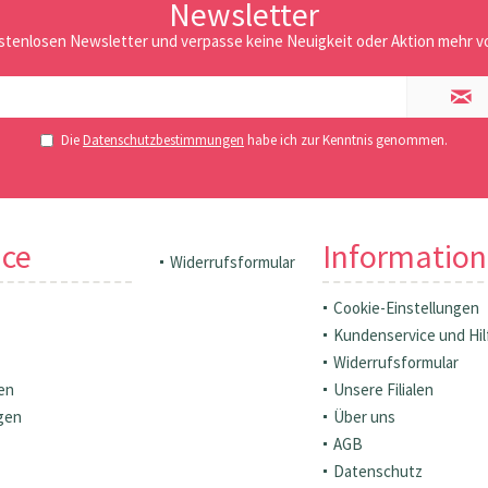
Newsletter
stenlosen Newsletter und verpasse keine Neuigkeit oder Aktion mehr vo
Die
Datenschutzbestimmungen
habe ich zur Kenntnis genommen.
ice
Informatio
Widerrufsformular
Cookie-Einstellungen
Kundenservice und Hil
Widerrufsformular
en
Unsere Filialen
gen
Über uns
AGB
Datenschutz