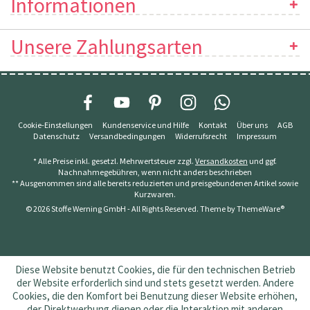
Informationen
Unsere Zahlungsarten
Cookie-Einstellungen
Kundenservice und Hilfe
Kontakt
Über uns
AGB
Datenschutz
Versandbedingungen
Widerrufsrecht
Impressum
* Alle Preise inkl. gesetzl. Mehrwertsteuer zzgl.
Versandkosten
und ggf.
Nachnahmegebühren, wenn nicht anders beschrieben
** Ausgenommen sind alle bereits reduzierten und preisgebundenen Artikel sowie
Kurzwaren.
© 2026 Stoffe Werning GmbH - All Rights Reserved. Theme by
ThemeWare®
Diese Website benutzt Cookies, die für den technischen Betrieb
der Website erforderlich sind und stets gesetzt werden. Andere
Cookies, die den Komfort bei Benutzung dieser Website erhöhen,
der Direktwerbung dienen oder die Interaktion mit anderen