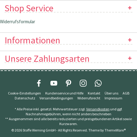
Shop Service
Widerrufsformular
Informationen
Unsere Zahlungsarten
Cookie-Einstellungen
Kundenservice und Hilfe
Kontakt
Über uns
AGB
Datenschutz
Versandbedingungen
Widerrufsrecht
Impressum
* Alle Preise inkl. gesetzl. Mehrwertsteuer zzgl.
Versandkosten
und ggf.
Nachnahmegebühren, wenn nicht anders beschrieben
** Ausgenommen sind alle bereits reduzierten und preisgebundenen Artikel sowie
Kurzwaren.
© 2026 Stoffe Werning GmbH - All Rights Reserved. Theme by
ThemeWare®