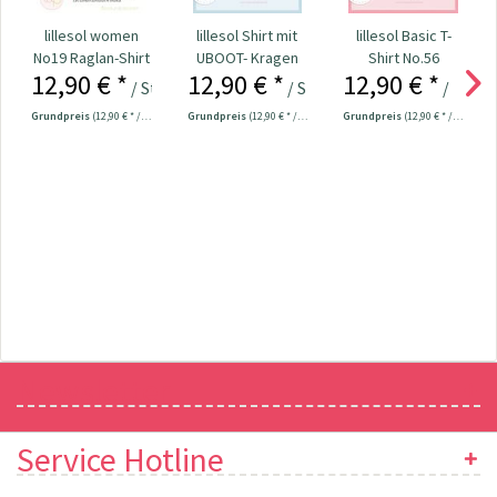
lillesol women
lillesol Shirt mit
lillesol Basic T-
No19 Raglan-Shirt
UBOOT- Kragen
Shirt No.56
12,90 € *
12,90 € *
12,90 € *
No.47 women
women
/ Stück
/ Stück
/ Stück
Grundpreis
(12,90 € * / 1 Stück)
Grundpreis
(12,90 € * / 1 Stück)
Grundpreis
(12,90 € * / 1 Stück)
Newsletter
Service Hotline