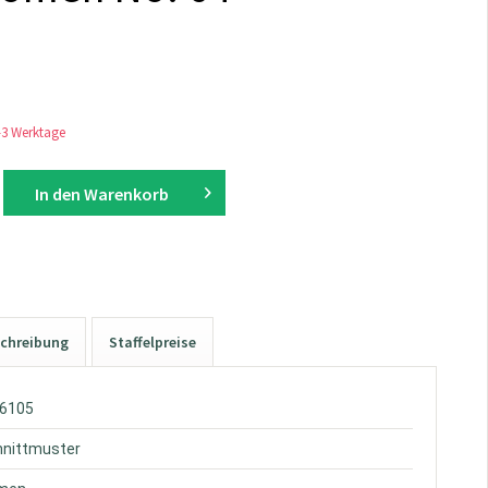
1-3 Werktage
In den
Warenkorb
chreibung
Staffelpreise
M6105
hnittmuster