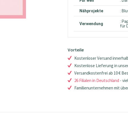
Für wen
: D
Nähprojekte
: Bl
: Pa
Verwendung
für 
Vorteile
Kostenloser Versand innerhalb
Kostenlose Lieferung in unsere
Versandkostenfrei ab 10 € Be
26 Filialen in Deutschland
- vie
Familienunternehmen mit über