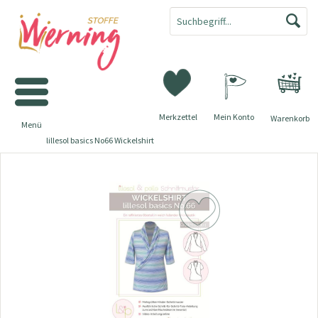
Merkzettel
Mein Konto
Warenkorb
Menü
lillesol basics No66 Wickelshirt