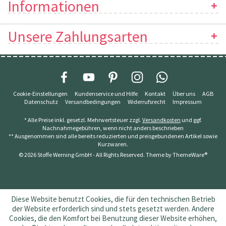
Informationen
Unsere Zahlungsarten
Cookie-Einstellungen
Kundenservice und Hilfe
Kontakt
Über uns
AGB
Datenschutz
Versandbedingungen
Widerrufsrecht
Impressum
* Alle Preise inkl. gesetzl. Mehrwertsteuer zzgl.
Versandkosten
und ggf.
Nachnahmegebühren, wenn nicht anders beschrieben
** Ausgenommen sind alle bereits reduzierten und preisgebundenen Artikel sowie
Kurzwaren.
© 2026 Stoffe Werning GmbH - All Rights Reserved. Theme by
ThemeWare®
Diese Website benutzt Cookies, die für den technischen Betrieb
der Website erforderlich sind und stets gesetzt werden. Andere
Cookies, die den Komfort bei Benutzung dieser Website erhöhen,