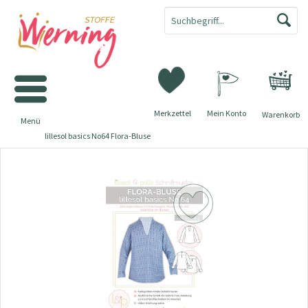
Merkzettel
Mein Konto
Warenkorb
Menü
lillesol basics No64 Flora-Bluse