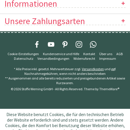
Informationen
Unsere Zahlungsarten
Cookie-Einstellungen
Kundenservice und Hilfe
Kontakt
Über uns
AGB
Datenschutz
Versandbedingungen
Widerrufsrecht
Impressum
* Alle Preise inkl. gesetzl. Mehrwertsteuer zzgl.
Versandkosten
und ggf.
Nachnahmegebühren, wenn nicht anders beschrieben
** Ausgenommen sind alle bereits reduzierten und preisgebundenen Artikel sowie
Kurzwaren.
© 2026 Stoffe Werning GmbH - All Rights Reserved. Theme by
ThemeWare®
Diese Website benutzt Cookies, die für den technischen Betrieb
der Website erforderlich sind und stets gesetzt werden. Andere
Cookies, die den Komfort bei Benutzung dieser Website erhöhen,