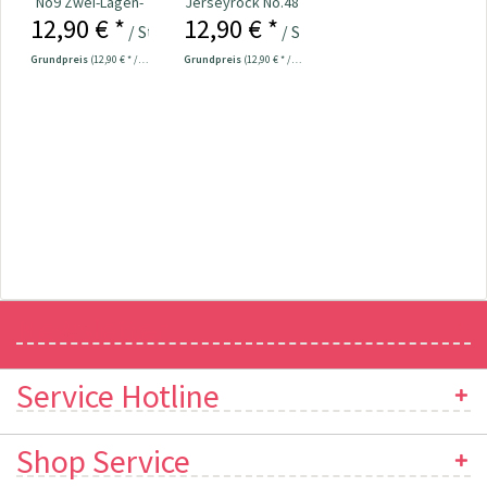
No9 Zwei-Lagen-
Jerseyrock No.48
12,90 € *
12,90 € *
Rock
women
/ Stück
/ Stück
Grundpreis
(12,90 € * / 1 Stück)
Grundpreis
(12,90 € * / 1 Stück)
Newsletter
Service Hotline
Shop Service