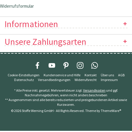
Widerrufsformular
Informationen
Unsere Zahlungsarten
Cookie-Einstellungen
Kundenservice und Hilfe
Kontakt
Über uns
AGB
Datenschutz
Versandbedingungen
Widerrufsrecht
Impressum
* Alle Preise inkl. gesetzl. Mehrwertsteuer zzgl.
Versandkosten
und ggf.
Nachnahmegebühren, wenn nicht anders beschrieben
** Ausgenommen sind alle bereits reduzierten und preisgebundenen Artikel sowie
Kurzwaren.
© 2026 Stoffe Werning GmbH - All Rights Reserved. Theme by
ThemeWare®