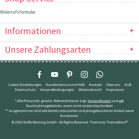
Widerrufsformular
Informationen
Unsere Zahlungsarten
Cookie-Einstellungen
Kundenservice und Hilfe
Kontakt
Über uns
AGB
Datenschutz
Versandbedingungen
Widerrufsrecht
Impressum
* Alle Preise inkl. gesetzl. Mehrwertsteuer zzgl.
Versandkosten
und ggf.
Nachnahmegebühren, wenn nicht anders beschrieben
** Ausgenommen sind alle bereits reduzierten und preisgebundenen Artikel sowie
Kurzwaren.
© 2026 Stoffe Werning GmbH - All Rights Reserved. Theme by
ThemeWare®