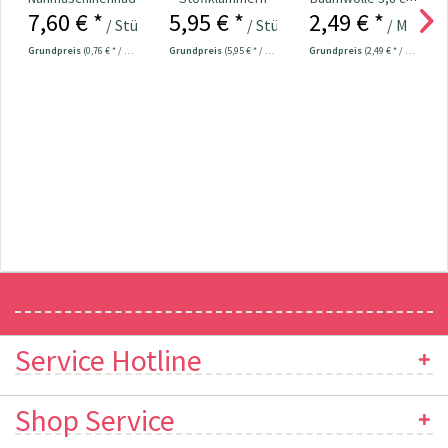
7,60 € *
5,95 € *
2,49 € *
130/705
klein - 20 Stück
breit beige
/ Stück
/ Stück
/ Meter
Universal...
Grundpreis
(0,76 € * / 1 Stück)
Grundpreis
(5,95 € * / 1 Stück)
Grundpreis
(2,49 € * / 1 Meter)
Newsletter
Service Hotline
Shop Service