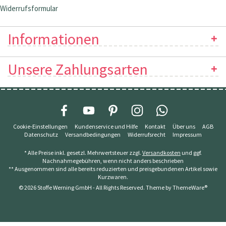
Widerrufsformular
Informationen
Unsere Zahlungsarten
Cookie-Einstellungen
Kundenservice und Hilfe
Kontakt
Über uns
AGB
Datenschutz
Versandbedingungen
Widerrufsrecht
Impressum
* Alle Preise inkl. gesetzl. Mehrwertsteuer zzgl.
Versandkosten
und ggf.
Nachnahmegebühren, wenn nicht anders beschrieben
** Ausgenommen sind alle bereits reduzierten und preisgebundenen Artikel sowie
Kurzwaren.
© 2026 Stoffe Werning GmbH - All Rights Reserved. Theme by
ThemeWare®