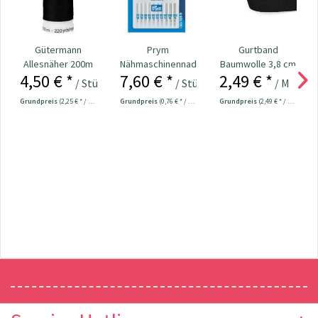
Gütermann
Prym
Gurtband
Allesnäher 200m
Nähmaschinennadeln
Baumwolle 3,8 cm
4,50 € *
7,60 € *
2,49 € *
Fb. 000 - schwarz
130/705
breit schwarz
/ Stück
/ Stück
/ Meter
Universal...
Grundpreis
(2,25 € * / 100 Meter)
Grundpreis
(0,76 € * / 1 Stück)
Grundpreis
(2,49 € * / 1 Meter)
Newsletter