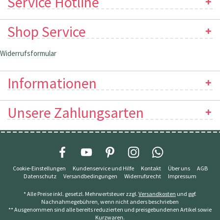
Service Hotline
Shop Service
Widerrufsformular
Informationen
Unsere Zahlungsarten
Cookie-Einstellungen
Kundenservice und Hilfe
Kontakt
Über uns
AGB
Datenschutz
Versandbedingungen
Widerrufsrecht
Impressum
* Alle Preise inkl. gesetzl. Mehrwertsteuer zzgl.
Versandkosten
und ggf.
Nachnahmegebühren, wenn nicht anders beschrieben
** Ausgenommen sind alle bereits reduzierten und preisgebundenen Artikel sowie
Kurzwaren.