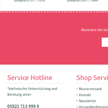
Grundpreis
(0,76 € * / 1 Stück)
Grundpreis
(2,49 € * / 1 Meter)
Abonniere den ko
Service Hotline
Shop Serv
Telefonische Unterstützung und
Musterversand
Beratung unter:
Kontakt
Newsletter
05921 713 999 0
Versandbedingung