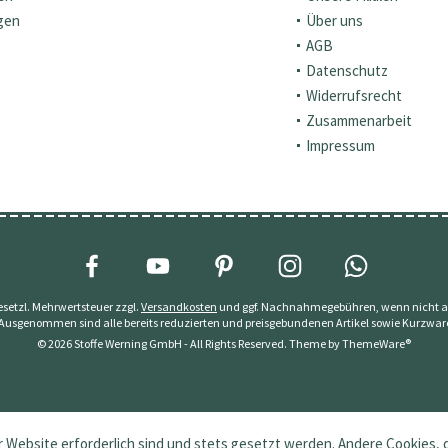
gen
Über uns
AGB
Datenschutz
Widerrufsrecht
Zusammenarbeit
Impressum
 gesetzl. Mehrwertsteuer zzgl.
Versandkosten
und ggf. Nachnahmegebühren, wenn nicht a
 Ausgenommen sind alle bereits reduzierten und preisgebundenen Artikel sowie Kurzwar
© 2026 Stoffe Werning GmbH - All Rights Reserved. Theme by
ThemeWare®
 Website erforderlich sind und stets gesetzt werden. Andere Cookies, 