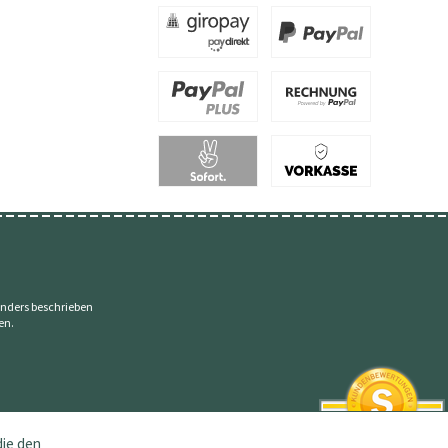
nders beschrieben
en.
die den