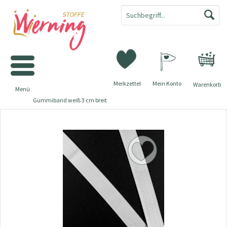
Merkzettel
Mein Konto
Warenkorb
Menü
Gummiband weiß 3 cm breit