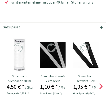
Familienunternehmen mit über 40 Jahren Stofferfahrung
Dazu passt
Gütermann
Gummiband weiß
Gummiband
Allesnäher 200m
2 cm breit
schwarz 3 cm
4,50 € *
1,10 € *
1,95 € *
Fb. 800 - weiß
breit
/ Stück
/ Meter
/ Meter
Grundpreis
(2,25 € * / 100 Meter)
Grundpreis
(1,10 € * / 1 Meter)
Grundpreis
(1,95 € * / 1 Meter)