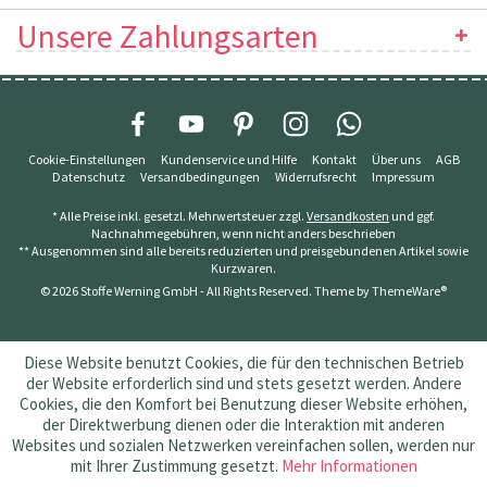
Unsere Zahlungsarten
Cookie-Einstellungen
Kundenservice und Hilfe
Kontakt
Über uns
AGB
Datenschutz
Versandbedingungen
Widerrufsrecht
Impressum
* Alle Preise inkl. gesetzl. Mehrwertsteuer zzgl.
Versandkosten
und ggf.
Nachnahmegebühren, wenn nicht anders beschrieben
** Ausgenommen sind alle bereits reduzierten und preisgebundenen Artikel sowie
Kurzwaren.
© 2026 Stoffe Werning GmbH - All Rights Reserved. Theme by
ThemeWare®
Diese Website benutzt Cookies, die für den technischen Betrieb
der Website erforderlich sind und stets gesetzt werden. Andere
Cookies, die den Komfort bei Benutzung dieser Website erhöhen,
der Direktwerbung dienen oder die Interaktion mit anderen
Websites und sozialen Netzwerken vereinfachen sollen, werden nur
mit Ihrer Zustimmung gesetzt.
Mehr Informationen