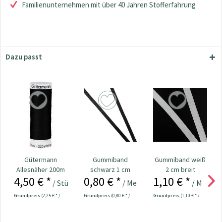
Familienunternehmen mit über 40 Jahren Stofferfahrung
Dazu passt
Gütermann
Gummiband
Gummiband weiß
Allesnäher 200m
schwarz 1 cm
2 cm breit
4,50 € *
0,80 € *
1,10 € *
Fb. 000 - schwarz
breit
/ Stück
/ Meter
/ Meter
Grundpreis
(2,25 € * / 100 Meter)
Grundpreis
(0,80 € * / 1 Meter)
Grundpreis
(1,10 € * / 1 Meter)