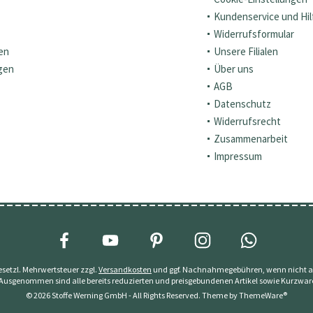
Kundenservice und Hil
Widerrufsformular
en
Unsere Filialen
gen
Über uns
AGB
Datenschutz
Widerrufsrecht
Zusammenarbeit
Impressum
 gesetzl. Mehrwertsteuer zzgl.
Versandkosten
und ggf. Nachnahmegebühren, wenn nicht a
 Ausgenommen sind alle bereits reduzierten und preisgebundenen Artikel sowie Kurzwar
© 2026 Stoffe Werning GmbH - All Rights Reserved. Theme by
ThemeWare®