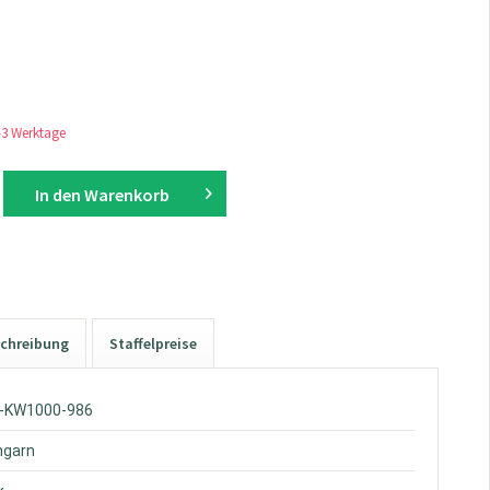
1-3 Werktage
In den
Warenkorb
chreibung
Staffelpreise
W-KW1000-986
hgarn