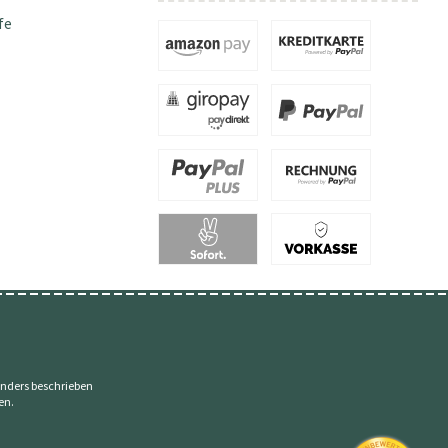
fe
nders beschrieben
en.