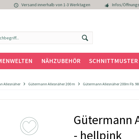
Versand innerhalb von 1-3 Werktagen
Infos/Öffnungs
MENWELTEN
NÄHZUBEHÖR
SCHNITTMUSTER
n Allesnäher
Gütermann Allesnäher 200 m
Gütermann Allesnäher 200m Fb. 986
Gütermann A
- hellpink