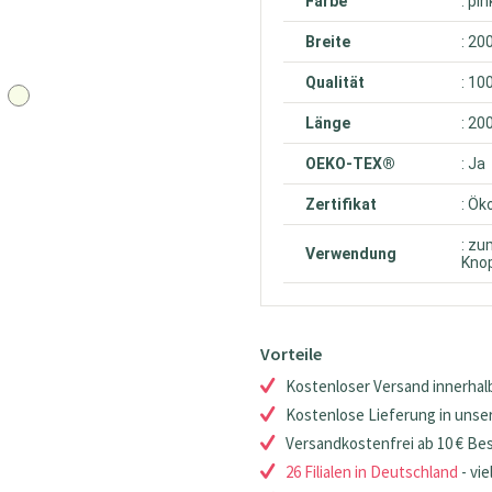
Farbe
: pin
Breite
: 20
Qualität
: 10
Länge
: 20
OEKO-TEX®
: Ja
Zertifikat
: Ök
: zu
Verwendung
Knop
Vorteile
Kostenloser Versand innerhalb
Kostenlose Lieferung in unsere
Versandkostenfrei ab 10 € Be
26 Filialen in Deutschland
- vie