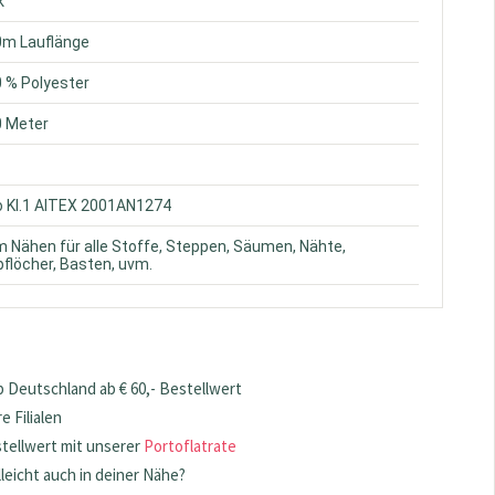
k
0m Lauflänge
0 % Polyester
0 Meter
o Kl.1 AITEX 2001AN1274
m Nähen für alle Stoffe, Steppen, Säumen, Nähte,
flöcher, Basten, uvm.
 Deutschland ab € 60,- Bestellwert
 Filialen
stellwert mit unserer
Portoflatrate
lleicht auch in deiner Nähe?