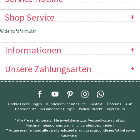
Shop Service
Widerrufsformular
Informationen
Unsere Zahlungsarten
Cookie-Einstellungen
Kundenservice und Hilfe
Kontakt
Über uns
AGB
Datenschutz
Versandbedingungen
Widerrufsrecht
Impressum
* Alle Preise inkl. gesetzl. Mehrwertsteuer zzgl.
Versandkosten
und ggf.
Nachnahmegebühren, wenn nicht anders beschrieben
** Ausgenommen sind alle bereits reduzierten und preisgebundenen Artikel sowie
Kurzwaren.