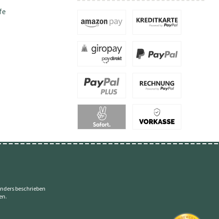
fe
nders beschrieben
en.