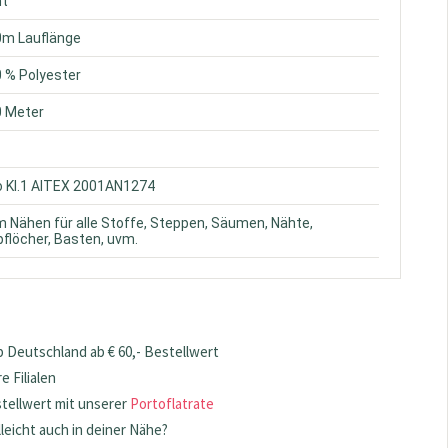
nt
0m Lauflänge
0 % Polyester
0 Meter
o Kl.1 AITEX 2001AN1274
m Nähen für alle Stoffe, Steppen, Säumen, Nähte,
flöcher, Basten, uvm.
 Deutschland ab € 60,- Bestellwert
 Filialen
stellwert mit unserer
Portoflatrate
lleicht auch in deiner Nähe?