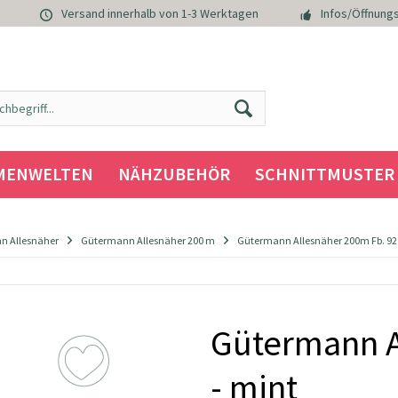
Versand innerhalb von 1-3 Werktagen
Infos/Öffnungs
MENWELTEN
NÄHZUBEHÖR
SCHNITTMUSTER
n Allesnäher
Gütermann Allesnäher 200 m
Gütermann Allesnäher 200m Fb. 929
Gütermann A
- mint