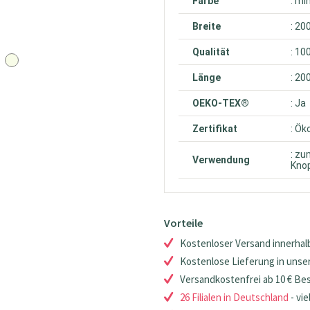
Farbe
: mi
Breite
: 20
Qualität
: 10
Länge
: 20
OEKO-TEX®
: Ja
Zertifikat
: Ök
: zu
Verwendung
Knop
Vorteile
Kostenloser Versand innerhalb
Kostenlose Lieferung in unsere
Versandkostenfrei ab 10 € Be
26 Filialen in Deutschland
- vie