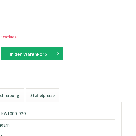
1-3 Werktage
In den
Warenkorb
chreibung
Staffelpreise
W-KW1000-929
hgarn