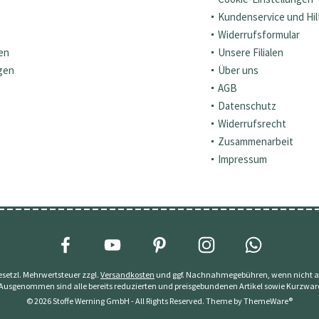
Kundenservice und Hil
Widerrufsformular
en
Unsere Filialen
gen
Über uns
AGB
Datenschutz
Widerrufsrecht
Zusammenarbeit
Impressum
 gesetzl. Mehrwertsteuer zzgl.
Versandkosten
und ggf. Nachnahmegebühren, wenn nicht a
 Ausgenommen sind alle bereits reduzierten und preisgebundenen Artikel sowie Kurzwar
© 2026 Stoffe Werning GmbH - All Rights Reserved. Theme by
ThemeWare®