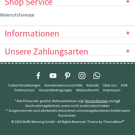
Shop Service
Widerrufsformular
Informationen
Unsere Zahlungsarten
Cookie-Einstellungen
Kundenservice und Hilfe
Kontakt
Über uns
AGB
Datenschutz
Versandbedingungen
Widerrufsrecht
Impressum
* Alle Preise inkl. gesetzl. Mehrwertsteuer zzgl.
Versandkosten
und ggf.
Nachnahmegebühren, wenn nicht anders beschrieben
** Ausgenommen sind alle bereits reduzierten und preisgebundenen Artikel sowie
Kurzwaren.
© 2026 Stoffe Werning GmbH - All Rights Reserved. Theme by
ThemeWare®