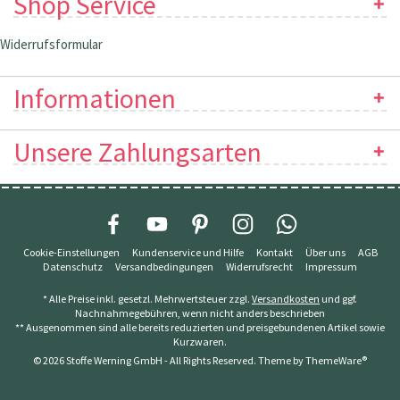
Shop Service
Widerrufsformular
Informationen
Unsere Zahlungsarten
Cookie-Einstellungen
Kundenservice und Hilfe
Kontakt
Über uns
AGB
Datenschutz
Versandbedingungen
Widerrufsrecht
Impressum
* Alle Preise inkl. gesetzl. Mehrwertsteuer zzgl.
Versandkosten
und ggf.
Nachnahmegebühren, wenn nicht anders beschrieben
** Ausgenommen sind alle bereits reduzierten und preisgebundenen Artikel sowie
Kurzwaren.
© 2026 Stoffe Werning GmbH - All Rights Reserved. Theme by
ThemeWare®