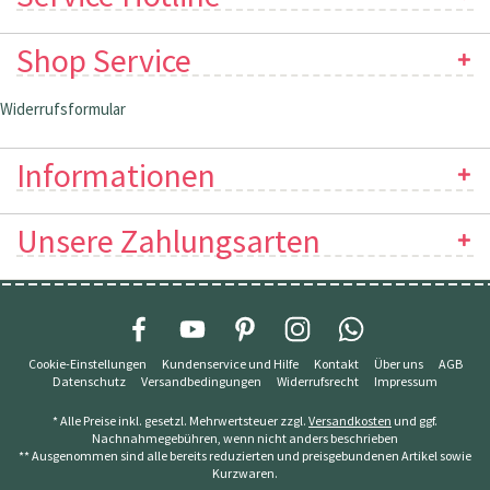
Shop Service
Widerrufsformular
Informationen
Unsere Zahlungsarten
Cookie-Einstellungen
Kundenservice und Hilfe
Kontakt
Über uns
AGB
Datenschutz
Versandbedingungen
Widerrufsrecht
Impressum
* Alle Preise inkl. gesetzl. Mehrwertsteuer zzgl.
Versandkosten
und ggf.
Nachnahmegebühren, wenn nicht anders beschrieben
** Ausgenommen sind alle bereits reduzierten und preisgebundenen Artikel sowie
Kurzwaren.