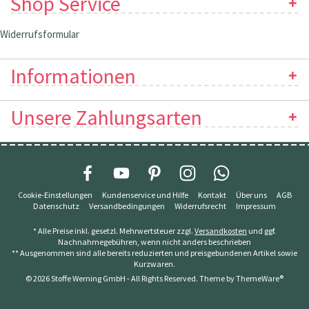
Shop Service
Widerrufsformular
Informationen
Unsere Zahlungsarten
Cookie-Einstellungen
Kundenservice und Hilfe
Kontakt
Über uns
AGB
Datenschutz
Versandbedingungen
Widerrufsrecht
Impressum
* Alle Preise inkl. gesetzl. Mehrwertsteuer zzgl.
Versandkosten
und ggf.
Nachnahmegebühren, wenn nicht anders beschrieben
** Ausgenommen sind alle bereits reduzierten und preisgebundenen Artikel sowie
Kurzwaren.
© 2026 Stoffe Werning GmbH - All Rights Reserved. Theme by
ThemeWare®