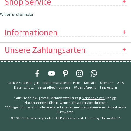
Shop Service
Widerrufsformular
Informationen
Unsere Zahlungsarten
Cookie-Einstellungen
Kundenservice und Hilfe
Kontakt
Über uns
AGB
Datenschutz
Versandbedingungen
Widerrufsrecht
Impressum
* Alle Preise inkl. gesetzl. Mehrwertsteuer zzgl.
Versandkosten
und ggf.
Nachnahmegebühren, wenn nicht anders beschrieben
** Ausgenommen sind alle bereits reduzierten und preisgebundenen Artikel sowie
Kurzwaren.
© 2026 Stoffe Werning GmbH - All Rights Reserved. Theme by
ThemeWare®