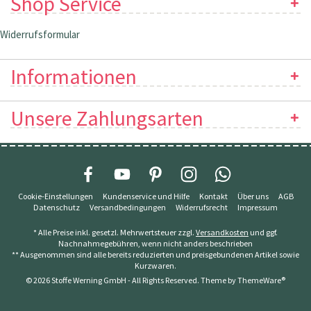
Shop Service
Widerrufsformular
Informationen
Unsere Zahlungsarten
Cookie-Einstellungen
Kundenservice und Hilfe
Kontakt
Über uns
AGB
Datenschutz
Versandbedingungen
Widerrufsrecht
Impressum
* Alle Preise inkl. gesetzl. Mehrwertsteuer zzgl.
Versandkosten
und ggf.
Nachnahmegebühren, wenn nicht anders beschrieben
** Ausgenommen sind alle bereits reduzierten und preisgebundenen Artikel sowie
Kurzwaren.
© 2026 Stoffe Werning GmbH - All Rights Reserved. Theme by
ThemeWare®