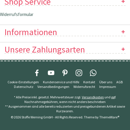
Shop Service
Widerrufsformular
Informationen
Unsere Zahlungsarten
Cookie-Einstellungen
Kundenservice und Hilfe
Kontakt
Über uns
AGB
Datenschutz
Versandbedingungen
Widerrufsrecht
Impressum
* Alle Preise inkl. gesetzl. Mehrwertsteuer zzgl.
Versandkosten
und ggf.
Nachnahmegebühren, wenn nicht anders beschrieben
** Ausgenommen sind alle bereits reduzierten und preisgebundenen Artikel sowie
Kurzwaren.
© 2026 Stoffe Werning GmbH - All Rights Reserved. Theme by
ThemeWare®