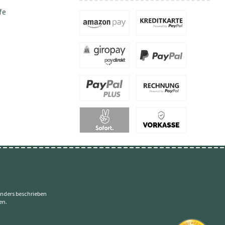
fe
nders beschrieben
en.