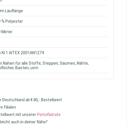
ün
0m Lauflänge
0 % Polyester
0 Meter
o Kl.1 AITEX 2001AN1274
m Nähen für alle Stoffe, Steppen, Säumen, Nähte,
flöcher, Basten, uvm.
 Deutschland ab € 60,- Bestellwert
 Filialen
stellwert mit unserer
Portoflatrate
lleicht auch in deiner Nähe?