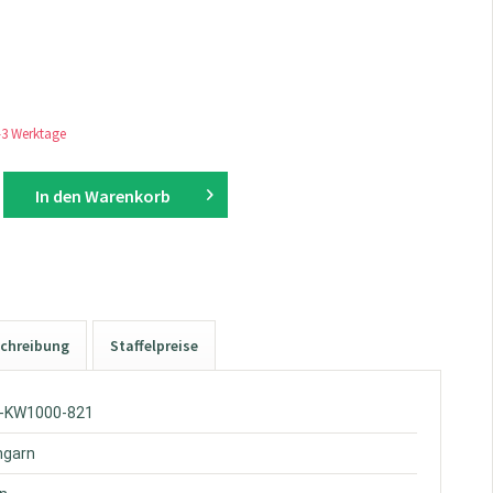
1-3 Werktage
In den
Warenkorb
chreibung
Staffelpreise
W-KW1000-821
hgarn