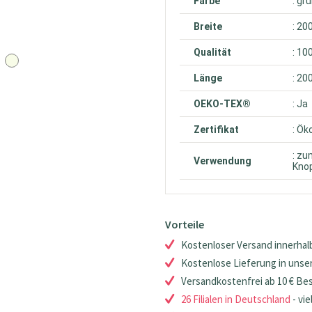
Farbe
: gr
Breite
: 20
Qualität
: 10
Länge
: 20
OEKO-TEX®
: Ja
Zertifikat
: Ök
: zu
Verwendung
Knop
Vorteile
Kostenloser Versand innerhalb
Kostenlose Lieferung in unsere
Versandkostenfrei ab 10 € Be
26 Filialen in Deutschland
- vie