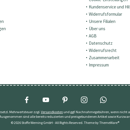
Kundenservice und Hil
Widerrufsformular
en
Unsere Filialen
gen
Über uns
AGB
Datenschutz
Widerrufsrecht
Zusammenarbeit
Impressum
 gesetzl. Mehrwertsteuer zzgl.
Versandkosten
und ggf. Nachnahmegebühren, wenn nicht a
 Ausgenommen sind alle bereits reduzierten und preisgebundenen Artikel sowie Kurzwar
© 2026 Stoffe Werning GmbH - All Rights Reserved. Theme by
ThemeWare®