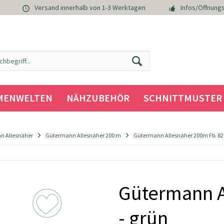
Versand innerhalb von 1-3 Werktagen
Infos/Öffnungs
MENWELTEN
NÄHZUBEHÖR
SCHNITTMUSTER
n Allesnäher
Gütermann Allesnäher 200 m
Gütermann Allesnäher 200m Fb. 821
Gütermann A
- grün