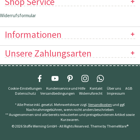
Shop Service
Widerrufsformular
Informationen
Unsere Zahlungsarten
Cookie-Einstellungen
Kundenservice und Hilfe
Kontakt
Über uns
AGB
Datenschutz
Versandbedingungen
Widerrufsrecht
Impressum
* Alle Preise inkl. gesetzl. Mehrwertsteuer zzgl.
Versandkosten
und ggf.
Nachnahmegebühren, wenn nicht anders beschrieben
** Ausgenommen sind alle bereits reduzierten und preisgebundenen Artikel sowie
Kurzwaren.
© 2026 Stoffe Werning GmbH - All Rights Reserved. Theme by
ThemeWare®