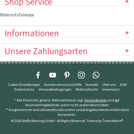
Shop Service
Widerrufsformular
Informationen
Unsere Zahlungsarten
Cookie-Einstellungen
Kundenservice und Hilfe
Kontakt
Über uns
AGB
Datenschutz
Versandbedingungen
Widerrufsrecht
Impressum
* Alle Preise inkl. gesetzl. Mehrwertsteuer zzgl.
Versandkosten
und ggf.
Nachnahmegebühren, wenn nicht anders beschrieben
** Ausgenommen sind alle bereits reduzierten und preisgebundenen Artikel sowie
Kurzwaren.
© 2026 Stoffe Werning GmbH - All Rights Reserved. Theme by
ThemeWare®