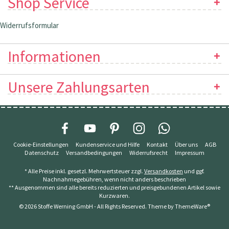
Shop Service
Widerrufsformular
Informationen
Unsere Zahlungsarten
Cookie-Einstellungen
Kundenservice und Hilfe
Kontakt
Über uns
AGB
Datenschutz
Versandbedingungen
Widerrufsrecht
Impressum
* Alle Preise inkl. gesetzl. Mehrwertsteuer zzgl.
Versandkosten
und ggf.
Nachnahmegebühren, wenn nicht anders beschrieben
** Ausgenommen sind alle bereits reduzierten und preisgebundenen Artikel sowie
Kurzwaren.
© 2026 Stoffe Werning GmbH - All Rights Reserved. Theme by
ThemeWare®