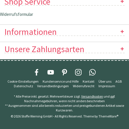
Shop Service
Widerrufsformular
Informationen
Unsere Zahlungsarten
Cookie-Einstellungen
Kundenservice und Hilfe
Kontakt
Über uns
AGB
Datenschutz
Versandbedingungen
Widerrufsrecht
Impressum
* Alle Preise inkl. gesetzl. Mehrwertsteuer zzgl.
Versandkosten
und ggf.
Nachnahmegebühren, wenn nicht anders beschrieben
** Ausgenommen sind alle bereits reduzierten und preisgebundenen Artikel sowie
Kurzwaren.
© 2026 Stoffe Werning GmbH - All Rights Reserved. Theme by
ThemeWare®