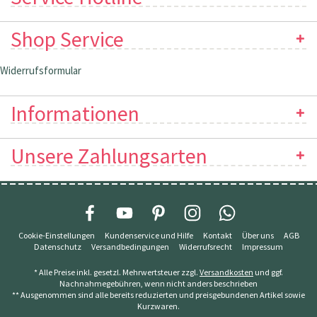
Shop Service
Widerrufsformular
Informationen
Unsere Zahlungsarten
Cookie-Einstellungen
Kundenservice und Hilfe
Kontakt
Über uns
AGB
Datenschutz
Versandbedingungen
Widerrufsrecht
Impressum
* Alle Preise inkl. gesetzl. Mehrwertsteuer zzgl.
Versandkosten
und ggf.
Nachnahmegebühren, wenn nicht anders beschrieben
** Ausgenommen sind alle bereits reduzierten und preisgebundenen Artikel sowie
Kurzwaren.