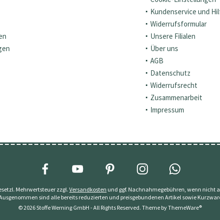
Kundenservice und Hil
Widerrufsformular
en
Unsere Filialen
gen
Über uns
AGB
Datenschutz
Widerrufsrecht
Zusammenarbeit
Impressum
 gesetzl. Mehrwertsteuer zzgl.
Versandkosten
und ggf. Nachnahmegebühren, wenn nicht a
 Ausgenommen sind alle bereits reduzierten und preisgebundenen Artikel sowie Kurzwar
© 2026 Stoffe Werning GmbH - All Rights Reserved. Theme by
ThemeWare®