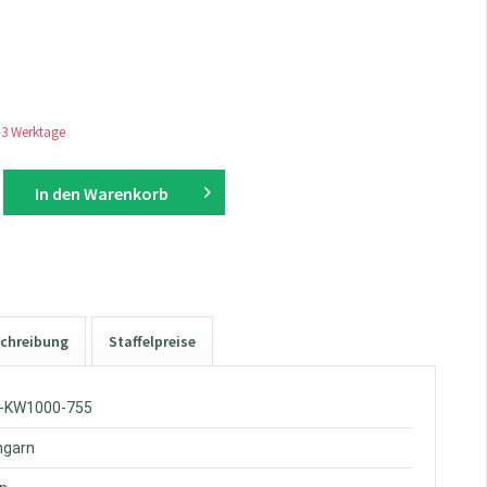
1-3 Werktage
In den
Warenkorb
chreibung
Staffelpreise
W-KW1000-755
hgarn