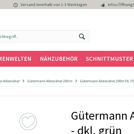
Versand innerhalb von 1-3 Werktagen
Infos/Öffnungs
MENWELTEN
NÄHZUBEHÖR
SCHNITTMUSTER
n Allesnäher
Gütermann Allesnäher 200 m
Gütermann Allesnäher 200m Fb. 755 
Gütermann A
- dkl. grün