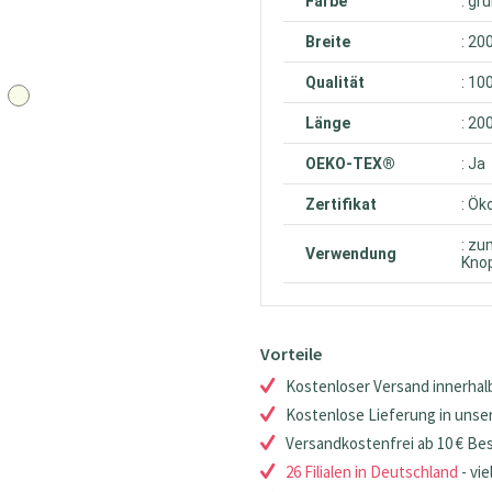
Farbe
: gr
Breite
: 20
Qualität
: 10
Länge
: 20
OEKO-TEX®
: Ja
Zertifikat
: Ök
: zu
Verwendung
Knop
Vorteile
Kostenloser Versand innerhalb
Kostenlose Lieferung in unsere
Versandkostenfrei ab 10 € Be
26 Filialen in Deutschland
- vie