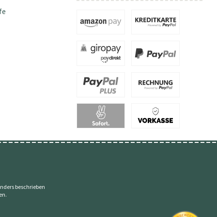
fe
nders beschrieben
en.