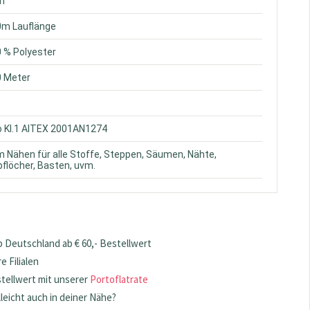
ün
0m Lauflänge
0 % Polyester
0 Meter
o Kl.1 AITEX 2001AN1274
m Nähen für alle Stoffe, Steppen, Säumen, Nähte,
flöcher, Basten, uvm.
 Deutschland ab € 60,- Bestellwert
 Filialen
stellwert mit unserer
Portoflatrate
lleicht auch in deiner Nähe?