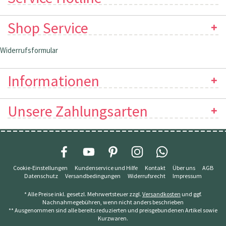
Shop Service
Widerrufsformular
Informationen
Unsere Zahlungsarten
Cookie-Einstellungen
Kundenservice und Hilfe
Kontakt
Über uns
AGB
Datenschutz
Versandbedingungen
Widerrufsrecht
Impressum
* Alle Preise inkl. gesetzl. Mehrwertsteuer zzgl.
Versandkosten
und ggf.
Nachnahmegebühren, wenn nicht anders beschrieben
** Ausgenommen sind alle bereits reduzierten und preisgebundenen Artikel sowie
Kurzwaren.