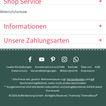
Shop Service
Widerrufsformular
Informationen
Unsere Zahlungsarten
Cookie-Einstellungen
Kundenservice und Hilfe
Kontakt
Über uns
AGB
Datenschutz
Versandbedingungen
Widerrufsrecht
Impressum
* Alle Preise inkl. gesetzl. Mehrwertsteuer zzgl.
Versandkosten
und ggf.
Nachnahmegebühren, wenn nicht anders beschrieben
** Ausgenommen sind alle bereits reduzierten und preisgebundenen Artikel sowie
Kurzwaren.
© 2026 Stoffe Werning GmbH - All Rights Reserved. Theme by
ThemeWare®