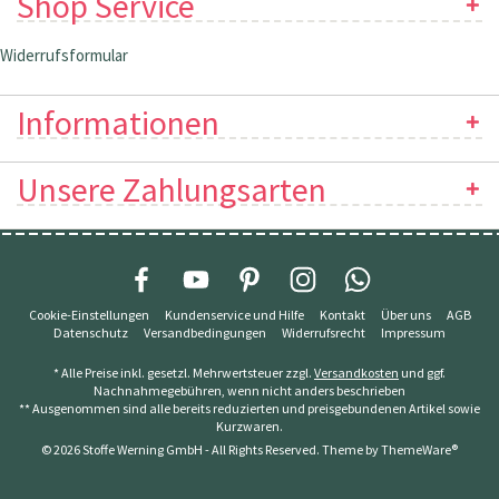
Shop Service
Widerrufsformular
Informationen
Unsere Zahlungsarten
Cookie-Einstellungen
Kundenservice und Hilfe
Kontakt
Über uns
AGB
Datenschutz
Versandbedingungen
Widerrufsrecht
Impressum
* Alle Preise inkl. gesetzl. Mehrwertsteuer zzgl.
Versandkosten
und ggf.
Nachnahmegebühren, wenn nicht anders beschrieben
** Ausgenommen sind alle bereits reduzierten und preisgebundenen Artikel sowie
Kurzwaren.
© 2026 Stoffe Werning GmbH - All Rights Reserved. Theme by
ThemeWare®