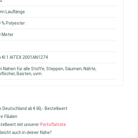
au
0m Lauflänge
0 % Polyester
0 Meter
o Kl.1 AITEX 2001AN1274
m Nähen für alle Stoffe, Steppen, Säumen, Nähte,
flöcher, Basten, uvm.
 Deutschland ab € 60,- Bestellwert
 Filialen
stellwert mit unserer
Portoflatrate
lleicht auch in deiner Nähe?