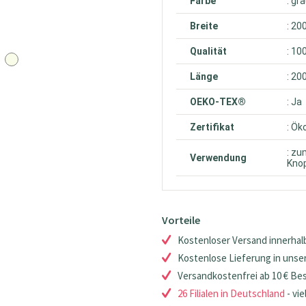
Farbe
: gr
Breite
: 20
Qualität
: 10
Länge
: 20
OEKO-TEX®
: Ja
Zertifikat
: Ök
: zu
Verwendung
Knop
Vorteile
Kostenloser Versand innerhalb
Kostenlose Lieferung in unsere
Versandkostenfrei ab 10 € Be
26 Filialen in Deutschland
- vie