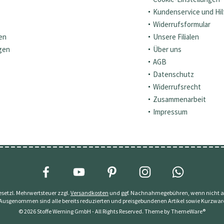
Kundenservice und Hil
Widerrufsformular
en
Unsere Filialen
gen
Über uns
AGB
Datenschutz
Widerrufsrecht
Zusammenarbeit
Impressum
 gesetzl. Mehrwertsteuer zzgl.
Versandkosten
und ggf. Nachnahmegebühren, wenn nicht a
 Ausgenommen sind alle bereits reduzierten und preisgebundenen Artikel sowie Kurzwar
© 2026 Stoffe Werning GmbH - All Rights Reserved. Theme by
ThemeWare®