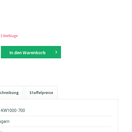
1-3 Werktage
In den
Warenkorb
chreibung
Staffelpreise
W-KW1000-700
hgarn