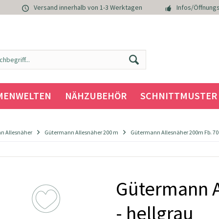
Versand innerhalb von 1-3 Werktagen
Infos/Öffnungs
MENWELTEN
NÄHZUBEHÖR
SCHNITTMUSTER
n Allesnäher
Gütermann Allesnäher 200 m
Gütermann Allesnäher 200m Fb. 700
Gütermann A
- hellgrau