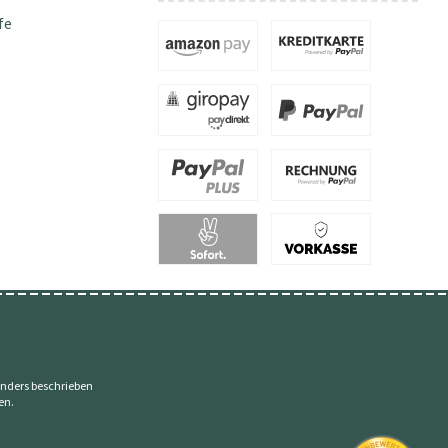
fe
nders beschrieben
en.