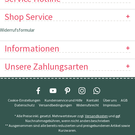
Shop Service
Widerrufsformular
Informationen
Unsere Zahlungsarten
Cookie-Einstellungen
Kundenservice und Hilfe
Kontakt
Über uns
AGB
Datenschutz
Versandbedingungen
Widerrufsrecht
Impressum
* Alle Preise inkl. gesetzl. Mehrwertsteuer zzgl.
Versandkosten
und ggf.
Nachnahmegebühren, wenn nicht anders beschrieben
** Ausgenommen sind alle bereits reduzierten und preisgebundenen Artikel sowie
Kurzwaren.