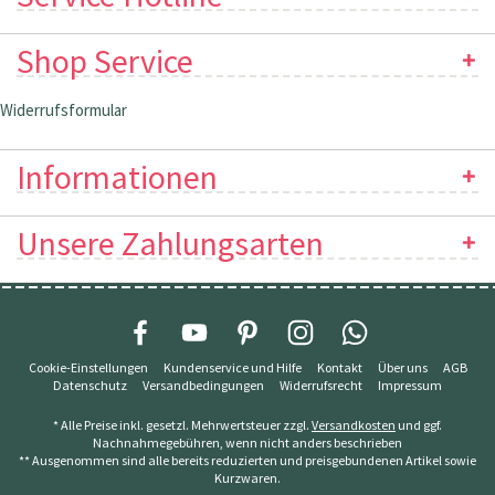
Shop Service
Widerrufsformular
Informationen
Unsere Zahlungsarten
Cookie-Einstellungen
Kundenservice und Hilfe
Kontakt
Über uns
AGB
Datenschutz
Versandbedingungen
Widerrufsrecht
Impressum
* Alle Preise inkl. gesetzl. Mehrwertsteuer zzgl.
Versandkosten
und ggf.
Nachnahmegebühren, wenn nicht anders beschrieben
** Ausgenommen sind alle bereits reduzierten und preisgebundenen Artikel sowie
Kurzwaren.