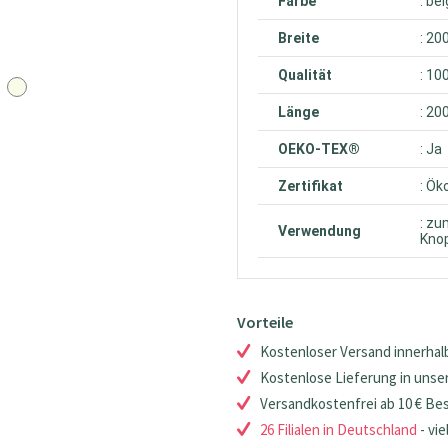
Farbe
: be
Breite
: 20
Qualität
: 10
Länge
: 20
OEKO-TEX®
: Ja
Zertifikat
: Ök
: zu
Verwendung
Knop
Vorteile
Kostenloser Versand innerhalb
Kostenlose Lieferung in unsere
Versandkostenfrei ab 10 € Be
26 Filialen in Deutschland
- vie