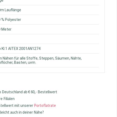
ige
0m Lauflänge
0 % Polyester
0 Meter
o Kl.1 AITEX 2001AN1274
m Nähen für alle Stoffe, Steppen, Säumen, Nähte,
flöcher, Basten, uvm.
 Deutschland ab € 60,- Bestellwert
 Filialen
stellwert mit unserer
Portoflatrate
lleicht auch in deiner Nähe?