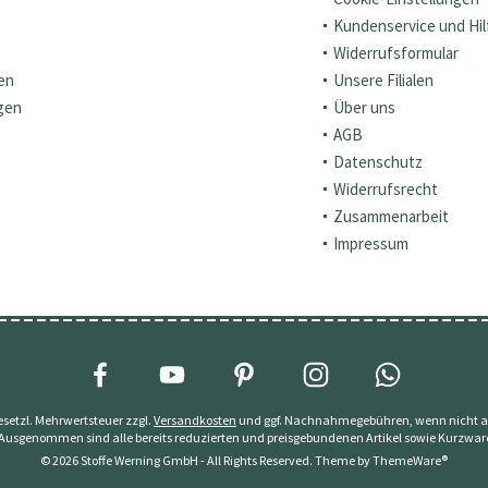
Kundenservice und Hil
Widerrufsformular
en
Unsere Filialen
gen
Über uns
AGB
Datenschutz
Widerrufsrecht
Zusammenarbeit
Impressum
 gesetzl. Mehrwertsteuer zzgl.
Versandkosten
und ggf. Nachnahmegebühren, wenn nicht a
 Ausgenommen sind alle bereits reduzierten und preisgebundenen Artikel sowie Kurzwar
© 2026 Stoffe Werning GmbH - All Rights Reserved. Theme by
ThemeWare®