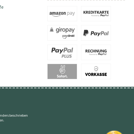
fe
nders beschrieben
en.