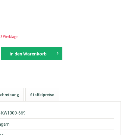
1-3 Werktage
In den
Warenkorb
chreibung
Staffelpreise
W-KW1000-669
hgarn