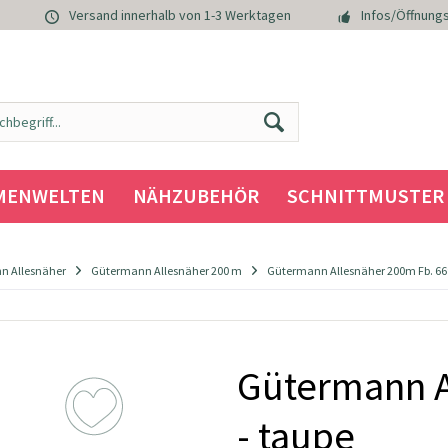
Versand innerhalb von 1-3 Werktagen
Infos/Öffnungs
MENWELTEN
NÄHZUBEHÖR
SCHNITTMUSTER
n Allesnäher
Gütermann Allesnäher 200 m
Gütermann Allesnäher 200m Fb. 669
Gütermann A
- taupe