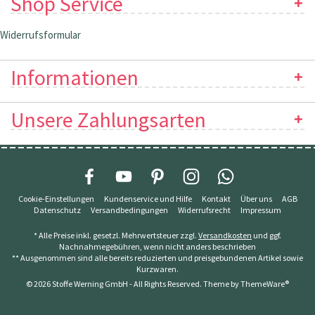
Shop Service
Widerrufsformular
Informationen
Unsere Zahlungsarten
Cookie-Einstellungen
Kundenservice und Hilfe
Kontakt
Über uns
AGB
Datenschutz
Versandbedingungen
Widerrufsrecht
Impressum
* Alle Preise inkl. gesetzl. Mehrwertsteuer zzgl.
Versandkosten
und ggf.
Nachnahmegebühren, wenn nicht anders beschrieben
** Ausgenommen sind alle bereits reduzierten und preisgebundenen Artikel sowie
Kurzwaren.
© 2026 Stoffe Werning GmbH - All Rights Reserved. Theme by
ThemeWare®