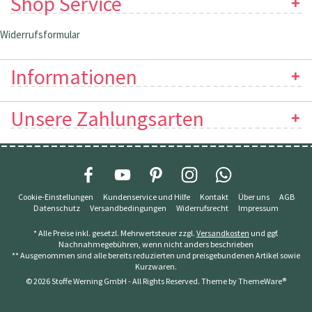
Shop Service
Widerrufsformular
Informationen
Unsere Zahlungsarten
Cookie-Einstellungen
Kundenservice und Hilfe
Kontakt
Über uns
AGB
Datenschutz
Versandbedingungen
Widerrufsrecht
Impressum
* Alle Preise inkl. gesetzl. Mehrwertsteuer zzgl.
Versandkosten
und ggf.
Nachnahmegebühren, wenn nicht anders beschrieben
** Ausgenommen sind alle bereits reduzierten und preisgebundenen Artikel sowie
Kurzwaren.
© 2026 Stoffe Werning GmbH - All Rights Reserved. Theme by
ThemeWare®