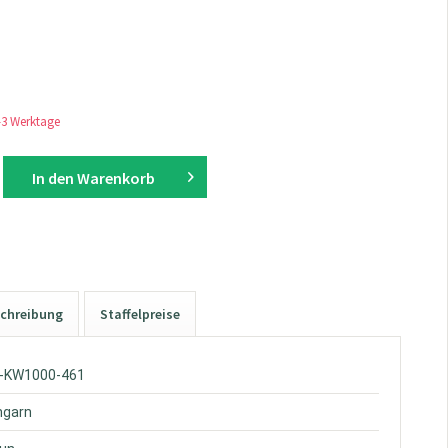
1-3 Werktage
In den
Warenkorb
chreibung
Staffelpreise
W-KW1000-461
hgarn