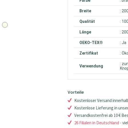
Farbe
: br
Breite
: 20
Qualität
: 10
Länge
: 20
OEKO-TEX®
: Ja
Zertifikat
: Ök
: zu
Verwendung
Knop
Vorteile
Kostenloser Versand innerhalb
Kostenlose Lieferung in unsere
Versandkostenfrei ab 10 € Be
26 Filialen in Deutschland
- vie