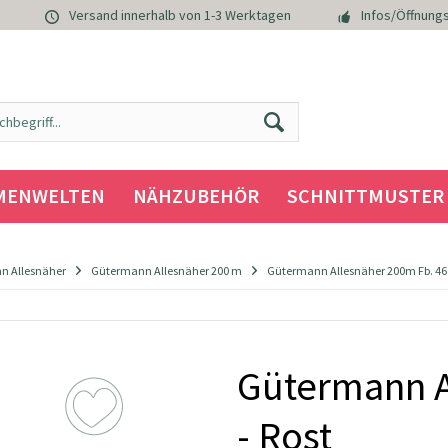
Versand innerhalb von 1-3 Werktagen
Infos/Öffnungs
MENWELTEN
NÄHZUBEHÖR
SCHNITTMUSTER
n Allesnäher
Gütermann Allesnäher 200 m
Gütermann Allesnäher 200m Fb. 461
Gütermann A
- Rost