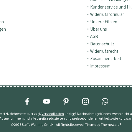
Kundenservice und Hil
Widerrufsformular
en
Unsere Filialen
gen
Über uns
AGB
Datenschutz
Widerrufsrecht
Zusammenarbeit
Impressum
 gesetzl. Mehrwertsteuer zzgl.
Versandkosten
und ggf. Nachnahmegebühren, wenn nicht a
 Ausgenommen sind alle bereits reduzierten und preisgebundenen Artikel sowie Kurzwar
© 2026 Stoffe Werning GmbH - All Rights Reserved. Theme by
ThemeWare®