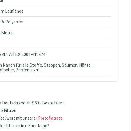
aun
0m Lauflänge
0 % Polyester
0 Meter
o Kl.1 AITEX 2001AN1274
m Nähen für alle Stoffe, Steppen, Säumen, Nähte,
flöcher, Basten, uvm.
 Deutschland ab € 60,- Bestellwert
 Filialen
stellwert mit unserer
Portoflatrate
lleicht auch in deiner Nähe?