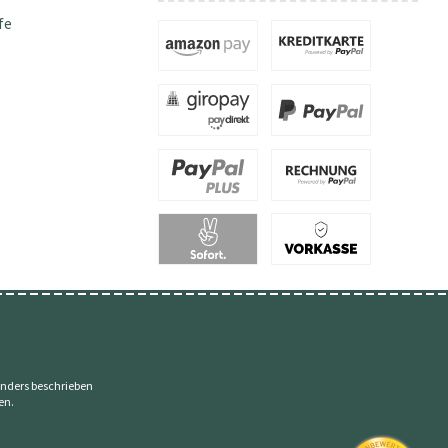
fe
nders beschrieben
en.