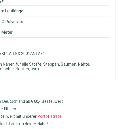
ige
0m Lauflänge
0 % Polyester
0 Meter
o Kl.1 AITEX 2001AN1274
m Nähen für alle Stoffe, Steppen, Säumen, Nähte,
flöcher, Basten, uvm.
 Deutschland ab € 60,- Bestellwert
 Filialen
stellwert mit unserer
Portoflatrate
lleicht auch in deiner Nähe?