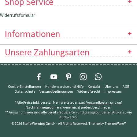
Shop Service
Widerrufsformular
Informationen
Unsere Zahlungsarten
Cookie-Einstellungen
Kundenservice und Hilfe
Kontakt
Über uns
AGB
Datenschutz
Versandbedingungen
Widerrufsrecht
Impressum
* Alle Preise inkl. gesetzl. Mehrwertsteuer zzgl.
Versandkosten
und ggf.
Nachnahmegebühren, wenn nicht anders beschrieben
** Ausgenommen sind alle bereits reduzierten und preisgebundenen Artikel sowie
Kurzwaren.
© 2026 Stoffe Werning GmbH - All Rights Reserved. Theme by
ThemeWare®