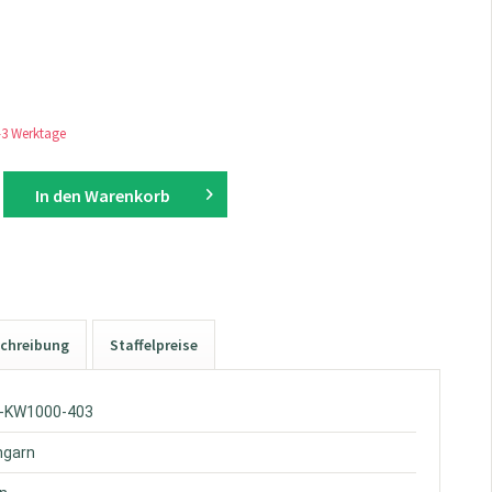
1-3 Werktage
In den
Warenkorb
chreibung
Staffelpreise
W-KW1000-403
hgarn