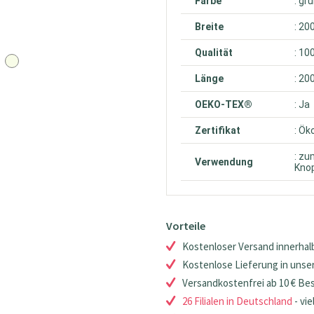
Farbe
: gr
Breite
: 20
Qualität
: 10
Länge
: 20
OEKO-TEX®
: Ja
Zertifikat
: Ök
: zu
Verwendung
Knop
Vorteile
Kostenloser Versand innerhalb
Kostenlose Lieferung in unsere
Versandkostenfrei ab 10 € Be
26 Filialen in Deutschland
- vie