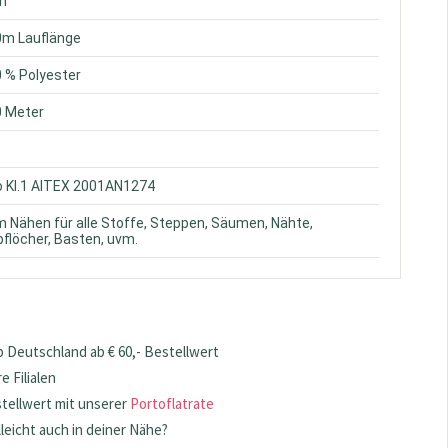
ün
0m Lauflänge
0 % Polyester
0 Meter
o Kl.1 AITEX 2001AN1274
m Nähen für alle Stoffe, Steppen, Säumen, Nähte,
flöcher, Basten, uvm.
 Deutschland ab € 60,- Bestellwert
 Filialen
stellwert mit unserer
Portoflatrate
lleicht auch in deiner Nähe?