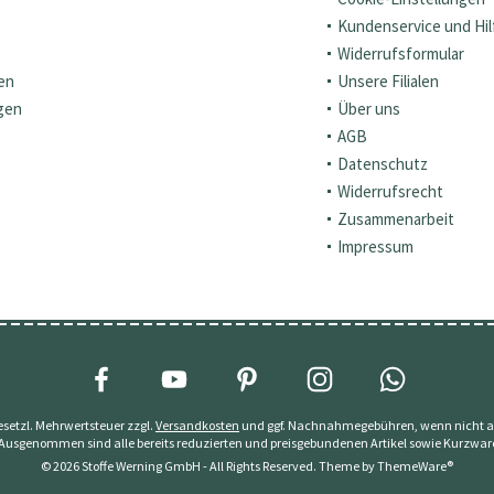
Kundenservice und Hil
Widerrufsformular
en
Unsere Filialen
gen
Über uns
AGB
Datenschutz
Widerrufsrecht
Zusammenarbeit
Impressum
 gesetzl. Mehrwertsteuer zzgl.
Versandkosten
und ggf. Nachnahmegebühren, wenn nicht a
 Ausgenommen sind alle bereits reduzierten und preisgebundenen Artikel sowie Kurzwar
© 2026 Stoffe Werning GmbH - All Rights Reserved. Theme by
ThemeWare®