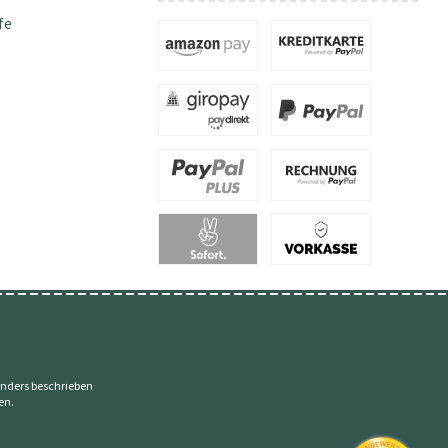
fe
nders beschrieben
en.