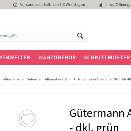
Versand innerhalb von 1-3 Werktagen
Infos/Öffnungs
MENWELTEN
NÄHZUBEHÖR
SCHNITTMUSTER
n Allesnäher
Gütermann Allesnäher 200 m
Gütermann Allesnäher 200m Fb. 403 
Gütermann A
- dkl. grün