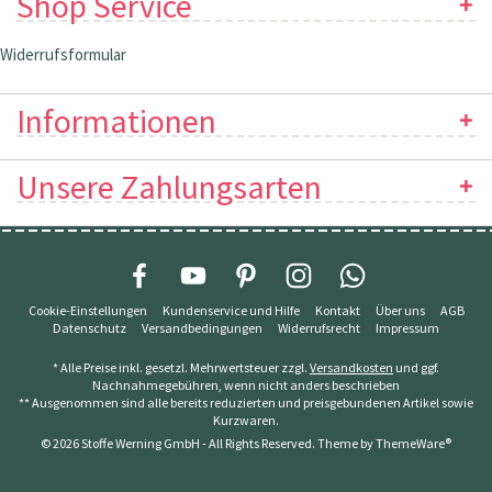
Shop Service
Widerrufsformular
Informationen
Unsere Zahlungsarten
Cookie-Einstellungen
Kundenservice und Hilfe
Kontakt
Über uns
AGB
Datenschutz
Versandbedingungen
Widerrufsrecht
Impressum
* Alle Preise inkl. gesetzl. Mehrwertsteuer zzgl.
Versandkosten
und ggf.
Nachnahmegebühren, wenn nicht anders beschrieben
** Ausgenommen sind alle bereits reduzierten und preisgebundenen Artikel sowie
Kurzwaren.
© 2026 Stoffe Werning GmbH - All Rights Reserved. Theme by
ThemeWare®