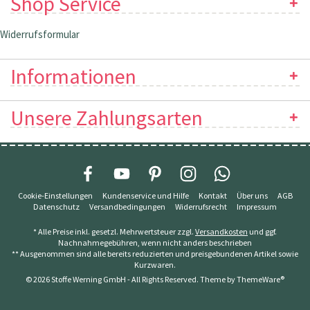
Shop Service
Widerrufsformular
Informationen
Unsere Zahlungsarten
Cookie-Einstellungen
Kundenservice und Hilfe
Kontakt
Über uns
AGB
Datenschutz
Versandbedingungen
Widerrufsrecht
Impressum
* Alle Preise inkl. gesetzl. Mehrwertsteuer zzgl.
Versandkosten
und ggf.
Nachnahmegebühren, wenn nicht anders beschrieben
** Ausgenommen sind alle bereits reduzierten und preisgebundenen Artikel sowie
Kurzwaren.
© 2026 Stoffe Werning GmbH - All Rights Reserved. Theme by
ThemeWare®