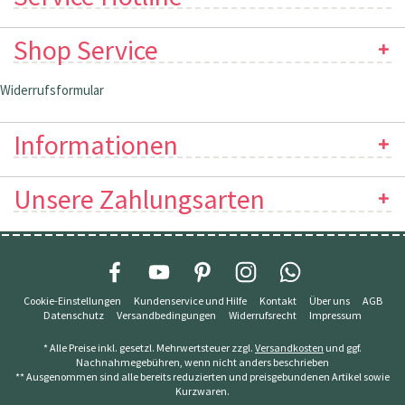
Shop Service
Widerrufsformular
Informationen
Unsere Zahlungsarten
Cookie-Einstellungen
Kundenservice und Hilfe
Kontakt
Über uns
AGB
Datenschutz
Versandbedingungen
Widerrufsrecht
Impressum
* Alle Preise inkl. gesetzl. Mehrwertsteuer zzgl.
Versandkosten
und ggf.
Nachnahmegebühren, wenn nicht anders beschrieben
** Ausgenommen sind alle bereits reduzierten und preisgebundenen Artikel sowie
Kurzwaren.